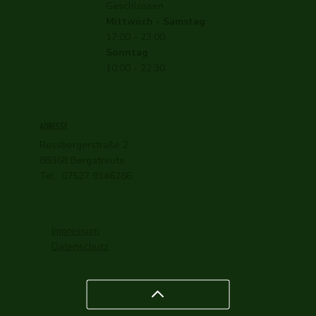
Geschlossen
Mittwoch - Samstag
17:00 - 23:00
Sonntag
10:00 - 22:30
ADRESSE
Rossbergerstraße 2
88368 Bergatreute
Tel.: 07527 9146286
Impressum
Datenschutz